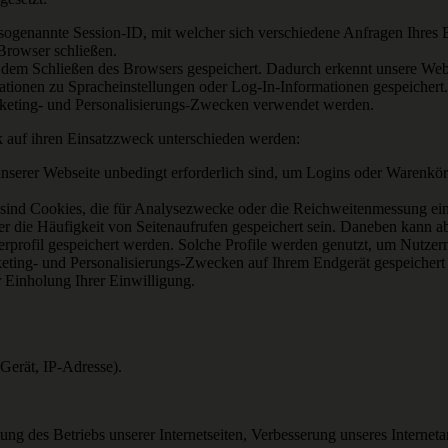
sogenannte Session-ID, mit welcher sich verschiedene Anfragen Ihres
Browser schließen.
dem Schließen des Browsers gespeichert. Dadurch erkennt unsere Webs
ationen zu Spracheinstellungen oder Log-In-Informationen gespeichert
arketing- und Personalisierungs-Zwecken verwendet werden.
 auf ihren Einsatzzweck unterschieden werden:
unserer Webseite unbedingt erforderlich sind, um Logins oder Warenkörb
sind Cookies, die für Analysezwecke oder die Reichweitenmessung ei
 die Häufigkeit von Seitenaufrufen gespeichert sein. Daneben kann abe
rprofil gespeichert werden. Solche Profile werden genutzt, um Nutzern 
rketing- und Personalisierungs-Zwecken auf Ihrem Endgerät gespeichert
 Einholung Ihrer Einwilligung.
Gerät, IP-Adresse).
stung des Betriebs unserer Internetseiten, Verbesserung unseres Inter