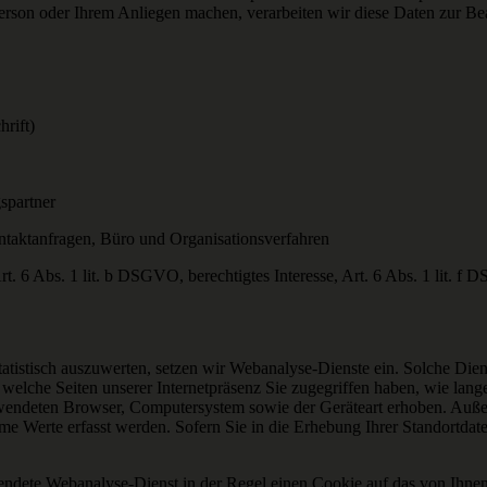
Person oder Ihrem Anliegen machen, verarbeiten wir diese Daten zur 
rift)
spartner
aktanfragen, Büro und Organisationsverfahren
t. 6 Abs. 1 lit. b DSGVO, berechtigtes Interesse, Art. 6 Abs. 1 lit. f
atistisch auszuwerten, setzen wir Webanalyse-Dienste ein. Solche Dien
f welche Seiten unserer Internetpräsenz Sie zugegriffen haben, wie lang
ndeten Browser, Computersystem sowie der Geräteart erhoben. Auße
e Werte erfasst werden. Sofern Sie in die Erhebung Ihrer Standortdaten
wendete Webanalyse-Dienst in der Regel einen Cookie auf das von Ihne