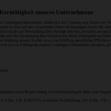
Kerntätigkeit unseres Unternehmens
ere Leistungen interessieren, richtet sich Art, Umfang und Zweck der 
hören zu den von uns verarbeiteten Daten all diejenigen Daten, die z
rden und die zur Abwicklung Ihrer Anfrage oder des zwischen uns gesch
nkt sich die Verarbeitung Ihrer Daten sowie deren Weitergabe an Dritt
ur Wahrung unserer Rechte sowie zur Erfüllung gesetzlicher Pflichten 
eit wir zur Erbringung unserer Leistungen Drittanbieter einsetzen, gel
rift)
nikation sowie Beantwortung von Kontaktanfragen, Büro und Organis
t. 6 Abs. 1 lit. b DSGVO, rechtliche Verpflichtung, Art. 6 Abs. 1 lit.