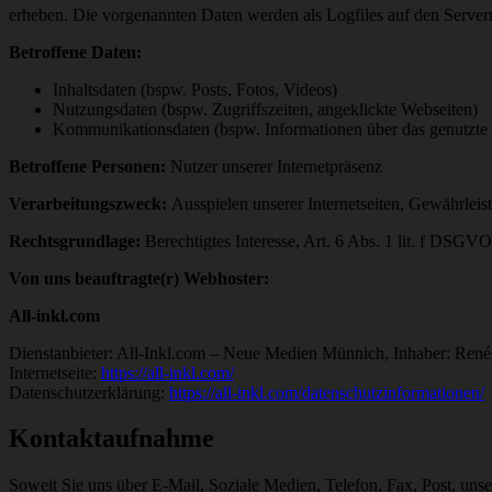
erheben. Die vorgenannten Daten werden als Logfiles auf den Servern un
Betroffene Daten:
Inhaltsdaten (bspw. Posts, Fotos, Videos)
Nutzungsdaten (bspw. Zugriffszeiten, angeklickte Webseiten)
Kommunikationsdaten (bspw. Informationen über das genutzte 
Betroffene Personen:
Nutzer unserer Internetpräsenz
Verarbeitungszweck:
Ausspielen unserer Internetseiten, Gewährleist
Rechtsgrundlage:
Berechtigtes Interesse, Art. 6 Abs. 1 lit. f DSGVO
Von uns beauftragte(r) Webhoster:
All-inkl.com
Dienstanbieter: All-Inkl.com – Neue Medien Münnich, Inhaber: René
Internetseite:
https://all-inkl.com/
Datenschutzerklärung:
https://all-inkl.com/datenschutzinformationen/
Kontaktaufnahme
Soweit Sie uns über E-Mail, Soziale Medien, Telefon, Fax, Post, un