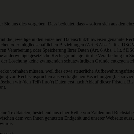
r Sie uns dies vorgeben. Dass bedeutet, dass – sofern sich aus den ei
it die jeweilige in den einzelnen Datenschutzhinweisen genannte Rech
chen oder mitgliedschaftlichen Beziehungen (Art. 6 Abs. 1 lit. a DS
eren Verarbeitung oder Speicherung Ihrer Daten (Art. 6 Abs. 1 lit. f 
anderweitige gesetzliche Rechtsgrundlage für die Verarbeitung im Sin
 der Löschung keine zwingenden schutzwürdigen Gründe entgegenste
ecke vorhalten müssen, weil dies etwa steuerliche Aufbewahrungsfriste
ng von Rechtsansprüchen aus vertraglichen Beziehungen (bis zu vier 
löschen wir (den Teil) Ihre(r) Daten erst nach Ablauf dieser Fristen. Bi
en).
kleine Textdateien, bestehend aus einer Reihe von Zahlen und Buchstab
wischen dem von Ihnen genutzten Endgerät und unserer Webseite auszut
 wurde.
esetzt: