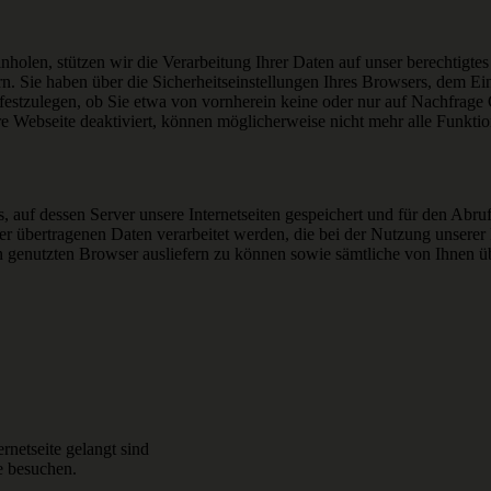
holen, stützen wir die Verarbeitung Ihrer Daten auf unser berechtigtes 
ern. Sie haben über die Sicherheitseinstellungen Ihres Browsers, dem E
festzulegen, ob Sie etwa von vornherein keine oder nur auf Nachfrage 
e Webseite deaktiviert, können möglicherweise nicht mehr alle Funkti
s, auf dessen Server unsere Internetseiten gespeichert und für den Abr
 übertragenen Daten verarbeitet werden, die bei der Nutzung unserer I
 genutzten Browser ausliefern zu können sowie sämtliche von Ihnen üb
ernetseite gelangt sind
te besuchen.